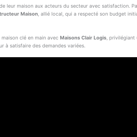
 de leur maison aux acteurs du secteur avec satisfaction. P
tructeur Maison
, allié local, qui a respecté son budget in
e maison clé en main avec
Maisons Clair Logis
, privilégian
r à satisfaire des demandes variées.