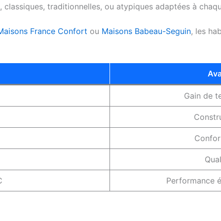
lassiques, traditionnelles, ou atypiques adaptées à chaque
Maisons France Confort
ou
Maisons Babeau-Seguin
, les ha
Ava
Gain de t
Constr
Confor
Qual
C
Performance é