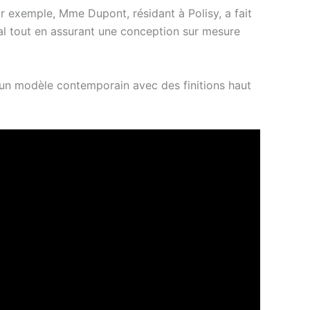
ar exemple, Mme Dupont, résidant à Polisy, a fait
itial tout en assurant une conception sur mesure
t un modèle contemporain avec des finitions haut