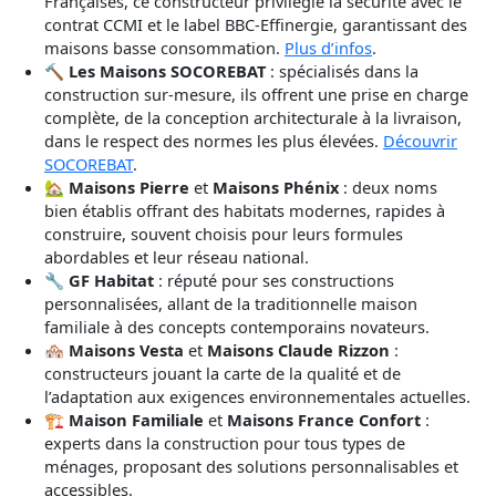
Françaises, ce constructeur privilégie la sécurité avec le
contrat CCMI et le label BBC-Effinergie, garantissant des
maisons basse consommation.
Plus d’infos
.
🔨
Les Maisons SOCOREBAT
: spécialisés dans la
construction sur-mesure, ils offrent une prise en charge
complète, de la conception architecturale à la livraison,
dans le respect des normes les plus élevées.
Découvrir
SOCOREBAT
.
🏡
Maisons Pierre
et
Maisons Phénix
: deux noms
bien établis offrant des habitats modernes, rapides à
construire, souvent choisis pour leurs formules
abordables et leur réseau national.
🔧
GF Habitat
: réputé pour ses constructions
personnalisées, allant de la traditionnelle maison
familiale à des concepts contemporains novateurs.
🏘
Maisons Vesta
et
Maisons Claude Rizzon
:
constructeurs jouant la carte de la qualité et de
l’adaptation aux exigences environnementales actuelles.
🏗
Maison Familiale
et
Maisons France Confort
:
experts dans la construction pour tous types de
ménages, proposant des solutions personnalisables et
accessibles.