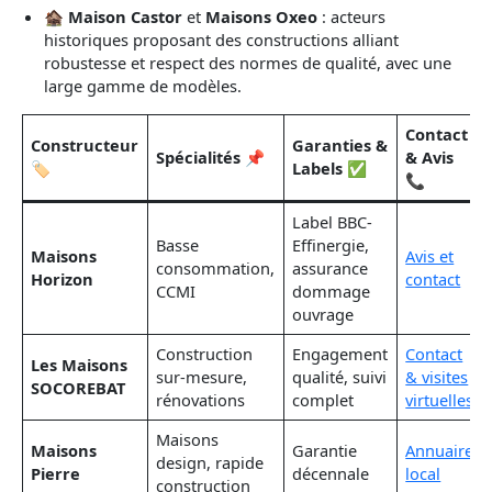
🏚
Maison Castor
et
Maisons Oxeo
: acteurs
historiques proposant des constructions alliant
robustesse et respect des normes de qualité, avec une
large gamme de modèles.
Contact
Constructeur
Garanties &
Spécialités 📌
& Avis
🏷️
Labels ✅
📞
Label BBC-
Basse
Effinergie,
Maisons
Avis et
consommation,
assurance
Horizon
contact
CCMI
dommage
ouvrage
Construction
Engagement
Contact
Les Maisons
sur-mesure,
qualité, suivi
& visites
SOCOREBAT
rénovations
complet
virtuelles
Maisons
Maisons
Garantie
Annuaire
design, rapide
Pierre
décennale
local
construction