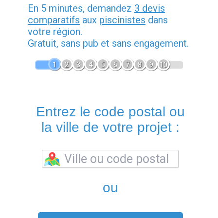
En 5 minutes, demandez
3 devis
comparatifs
aux
piscinistes
dans
votre région.
Gratuit, sans pub et sans engagement.
1
2
3
4
5
6
7
8
9
10
Entrez le code postal ou
la ville de votre projet :
ou