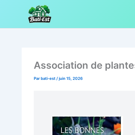
Aller
au
contenu
Association de plante
Par
bati-est
/
juin 15, 2026