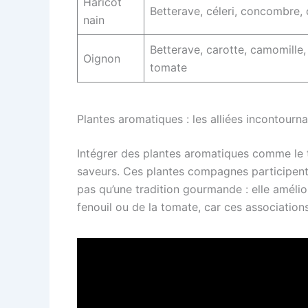
Haricot
Betterave, céleri, concombre, 
nain
Betterave, carotte, camomille,
Oignon
tomate
Plantes aromatiques : les alliées incontourn
Intégrer des plantes aromatiques comme le t
saveurs. Ces plantes compagnes participent a
pas qu’une tradition gourmande : elle amélior
fenouil ou de la tomate, car ces association