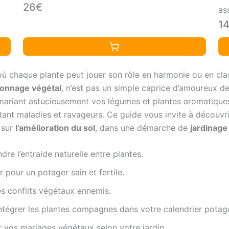
26€
as
1
où chaque plante peut jouer son rôle en harmonie ou en clash
nnage végétal
, n’est pas un simple caprice d’amoureux de
En mariant astucieusement vos légumes et plantes aromatiqu
mitant maladies et ravageurs. Ce guide vous invite à découv
 sur
l’amélioration du sol
, dans une démarche de
jardinage
re l’entraide naturelle entre plantes.
r pour un potager sain et fertile.
es conflits végétaux ennemis.
tégrer les plantes compagnes dans votre calendrier potage
 vos mariages végétaux selon votre jardin.