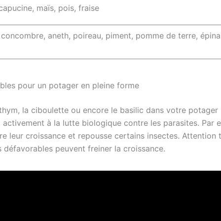
capucine, maïs, pois, fraise
 concombre, aneth, poireau, piment, pomme de terre, épinar
ables pour un potager en pleine forme
hym, la ciboulette ou encore le basilic dans votre potager
ctivement à la lutte biologique contre les parasites. Par e
e leur croissance et repousse certains insectes. Attention t
s défavorables peuvent freiner la croissance.