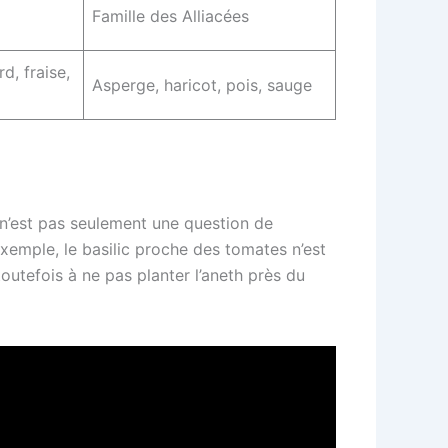
Famille des Alliacées
d, fraise,
Asperge, haricot, pois, sauge
 n’est pas seulement une question de
xemple, le basilic proche des tomates n’est
outefois à ne pas planter l’aneth près du