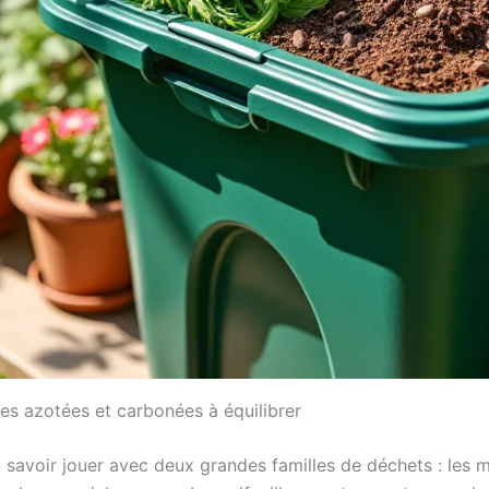
es azotées et carbonées à équilibrer
t savoir jouer avec deux grandes familles de déchets : les m