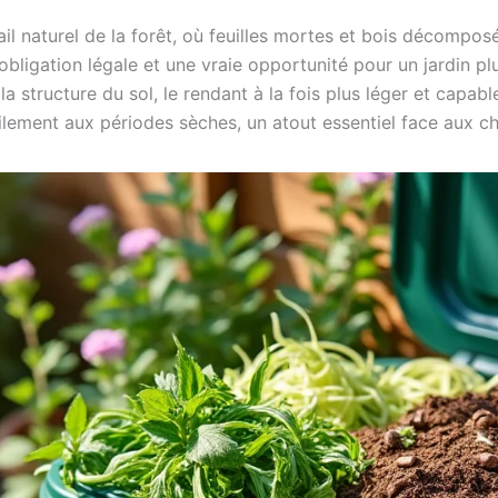
ail naturel de la forêt, où feuilles mortes et bois décompos
 obligation légale et une vraie opportunité pour un jardin p
structure du sol, le rendant à la fois plus léger et capable
cilement aux périodes sèches, un atout essentiel face aux 