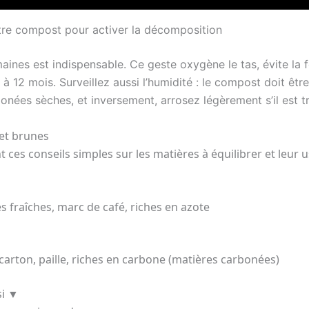
votre compost pour activer la décomposition
aines est indispensable. Ce geste oxygène le tas, évite la 
à 12 mois. Surveillez aussi l’humidité : le compost doit 
onées sèches, et inversement, arrosez légèrement s’il est t
 et brunes
ces conseils simples sur les matières à équilibrer et leur 
s fraîches, marc de café, riches en azote
carton, paille, riches en carbone (matières carbonées)
si
▼