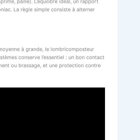
imé, paille). L’équilibre idéal, un rapport
ac. La règle simple consiste à alterner
le moyenne à grande, le lombricomposteur
ystèmes conserve l’essentiel : un bon contact
ment ou brassage, et une protection contre