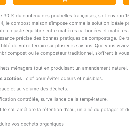
e 30 % du contenu des poubelles françaises, soit environ 1
024, le compost maison s’impose comme la solution idéale p
te un juste équilibre entre matières carbonées et matières 
aissance précise des bonnes pratiques de compostage. Ce tré
fertilité de votre terrain sur plusieurs saisons. Que vous v
mbricompost ou le composteur traditionnel, s’offrent à vous
chets ménagers tout en produisant un amendement naturel.
es azotées
: clef pour éviter odeurs et nuisibles.
pace et au volume des déchets.
fication contrôlée, surveillance de la température.
 le sol, améliore la rétention d’eau, un allié du potager et d
éduire vos déchets organiques