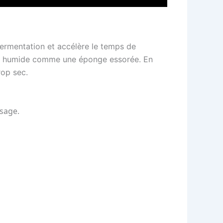
fermentation et accélère le temps de
être humide comme une éponge essorée. En
rop sec.
usage.