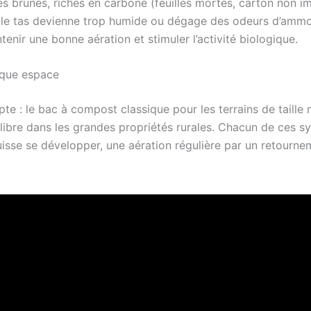
es brunes, riches en carbone (feuilles mortes, carton non impr
 le tas devienne trop humide ou dégage des odeurs d’ammoni
nir une bonne aération et stimuler l’activité biologique.
aque espace
apte : le bac à compost classique pour les terrains de tail
 libre dans les grandes propriétés rurales. Chacun de ces s
isse se développer, une aération régulière par un retourne