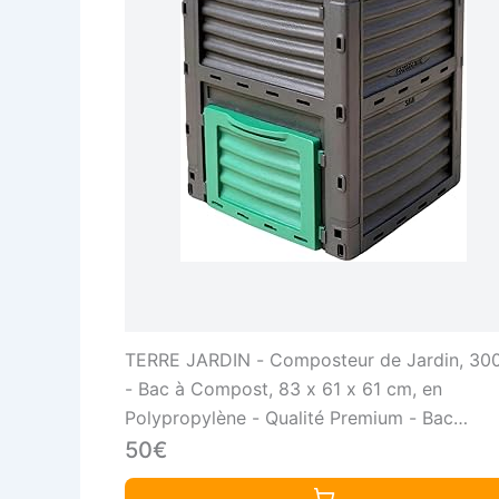
TERRE JARDIN - Composteur de Jardin, 30
- Bac à Compost, 83 x 61 x 61 cm, en
Polypropylène - Qualité Premium - Bac
Composteur de Déchets Jardin, Résistant a
50€
Chocs et aux UV