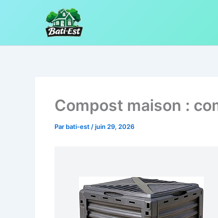
Aller
au
contenu
Compost maison : comm
Par
bati-est
/
juin 29, 2026