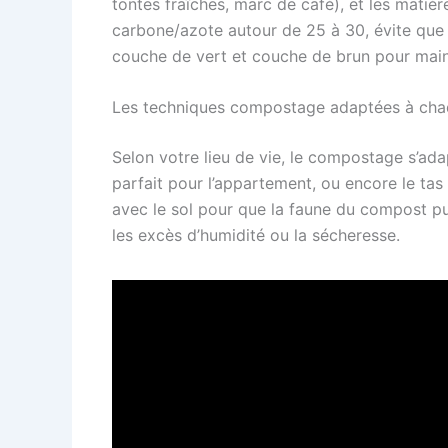
tontes fraîches, marc de café), et les matièr
carbone/azote autour de 25 à 30, évite que
couche de vert et couche de brun pour mainte
Les techniques compostage adaptées à ch
Selon votre lieu de vie, le compostage s’ad
parfait pour l’appartement, ou encore le tas
avec le sol pour que la faune du compost pu
les excès d’humidité ou la sécheresse.