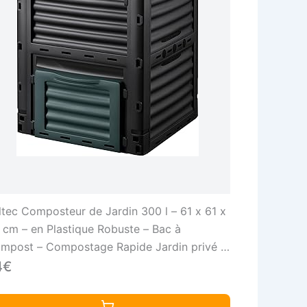
ltec Composteur de Jardin 300 l – 61 x 61 x
 cm – en Plastique Robuste – Bac à
mpost – Compostage Rapide Jardin privé –
rticulture Jardinage
4€