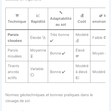
🔧
⚒️
📈
💰
🌿 Imp
Adaptabilité
Technique
Rapidité
Coût
environne
au sol
Parois
Très bonne
Modéré
Élevée 🚀
Faible ♻️
clouées
✔️
💰
Parois
Moyenne
Élevé
Bonne ✔️
Moyen 🌎
moulées
⏳
💸
Tirants
Modéré
Variable
ancrés
Bonne ✔️
à élevé
Modéré 🌍
⏲️
actifs
💵
Normes géotechniques et bonnes pratiques dans le
clouage de sol