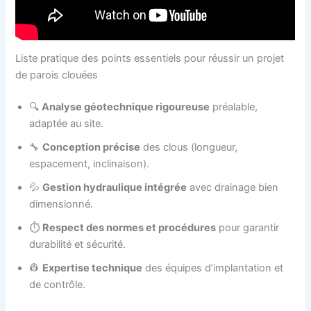
Liste pratique des points essentiels pour réussir un projet
de parois clouées
🔍
Analyse géotechnique rigoureuse
préalable,
adaptée au site.
🔧
Conception précise
des clous (longueur,
espacement, inclinaison).
💦
Gestion hydraulique intégrée
avec drainage bien
dimensionné.
⏱️
Respect des normes et procédures
pour garantir
durabilité et sécurité.
👷
Expertise technique
des équipes d’implantation et
de contrôle.