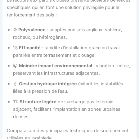
Le recours aux parois clouées présente plusieurs bénéfices
spécifiques qui en font une solution privilégiée pour le
renforcement des sols :
⚙️
Polyvalence
: adaptés aux sols argileux, sableux,
rocheux, ou hétérogènes.
🚀
Efficacité
: rapidité d’installation grâce au travail
parallèle entre terrassement et clouage.
🍃
Moindre impact environnemental
: vibration limitée,
préservant les infrastructures adjacentes.
💧
Gestion hydrique intégrée
évitant les instabilités
liées à la pression de l’eau.
🏗️
Structure légère
ne surcharge pas le terrain
adjacent, facilitant l’implantation en zones urbaines
denses.
Comparaison des principales techniques de soutènement
utilisées en ingénierie