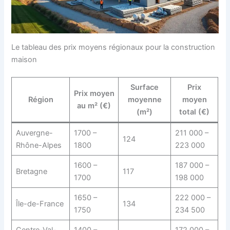
Le tableau des prix moyens régionaux pour la construction
maison
Surface
Prix
Prix moyen
Région
moyenne
moyen
au m² (€)
(m²)
total (€)
Auvergne-
1700 –
211 000 –
124
Rhône-Alpes
1800
223 000
1600 –
187 000 –
Bretagne
117
1700
198 000
1650 –
222 000 –
Île-de-France
134
1750
234 500
Centre-Val-
1400 –
172 000 –