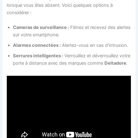
lorsque vous êtes absent. Voici quelques options à
considérer :
Cameras de surveillance :
Filmez et recevez des alertes
sur votre smartphone.
Alarmes connectées :
Alertez-vous en cas d’intrusion.
Serrures intelligentes :
Verrouillez et déverrouillez votre
porte à distance avec des marques comme
Deltadore
.