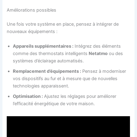
Améliorations possibles
Une fois votre système en place, pensez à intégrer de
nouveaux équipements :
Appareils supplémentaires :
Intégrez des éléments
comme des thermostats intelligents
Netatmo
ou des
systèmes d’éclairage automatisés.
Remplacement d’équipements :
Pensez à moderniser
vos dispositifs au fur et à mesure que de nouvelles
technologies apparaissent.
Optimisation :
Ajustez les réglages pour améliorer
l’efficacité énergétique de votre maison.