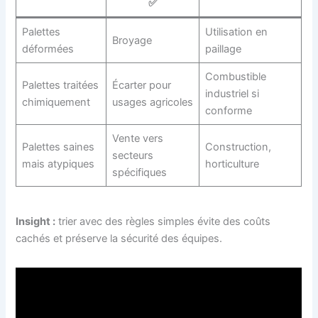
✅
Palettes
Utilisation en
Broyage
déformées
paillage
Combustible
Palettes traitées
Écarter pour
industriel si
chimiquement
usages agricoles
conforme
Vente vers
Palettes saines
Construction,
secteurs
mais atypiques
horticulture
spécifiques
Insight :
trier avec des règles simples évite des coûts
cachés et préserve la sécurité des équipes.