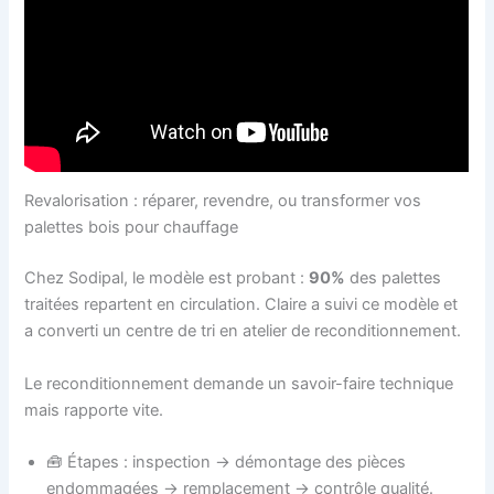
Revalorisation : réparer, revendre, ou transformer vos
palettes bois pour chauffage
Chez Sodipal, le modèle est probant :
90%
des palettes
traitées repartent en circulation. Claire a suivi ce modèle et
a converti un centre de tri en atelier de reconditionnement.
Le reconditionnement demande un savoir-faire technique
mais rapporte vite.
🧰 Étapes : inspection → démontage des pièces
endommagées → remplacement → contrôle qualité.