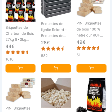
PINI Briquettes
Briquettes de
Briquettes de
de bois 100 %
lignite Rekord -
Charbon de Bois
hêtre dur RUF
Briquettes de
27kg 9x3kg
cheminée, poêle,
49€
chauffage - Pour
28€
Charbon de Bois
44€
barbecue, foyer,
cheminée, poêle
briquette Bois
bois de
- Baquet de 25
51
582
pour Barbecue
chauffage (30
1610
kg - 1 carton
BBQ braises
kg)
Durable Grill
briquets brikets
PINI Briquettes