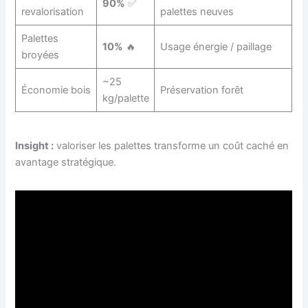
90%
✅
revalorisation
palettes neuves
Palettes
10%
🔥
Usage énergie / paillage
broyées
~25
Économie bois
Préservation forêt
kg/palette
Insight :
valoriser les palettes transforme un coût caché en
avantage stratégique.