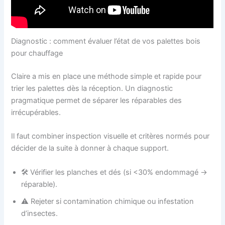
Diagnostic : comment évaluer l’état de vos palettes bois
pour chauffage
Claire a mis en place une méthode simple et rapide pour
trier les palettes dès la réception. Un diagnostic
pragmatique permet de séparer les réparables des
irrécupérables.
Il faut combiner inspection visuelle et critères normés pour
décider de la suite à donner à chaque support.
🛠️ Vérifier les planches et dés (si <30% endommagé →
réparable).
⚠️ Rejeter si contamination chimique ou infestation
d’insectes.