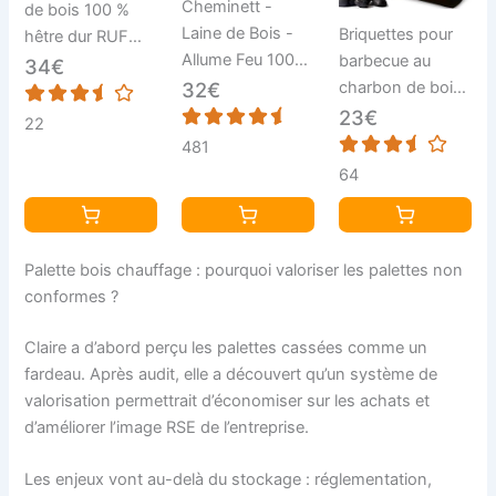
Cheminett -
de bois 100 %
Laine de Bois -
Briquettes pour
hêtre dur RUF
Allume Feu 100%
barbecue au
cheminée, poêle,
34€
Naturel - 5 kg,
charbon de bois
32€
barbecue, foyer,
+/- 400 Pièces -
9 KG
23€
bois de
22
À Base de Cire
chauffage, 20 kg
481
Végétale
64
Premium et de
Bois Certifié FSC
- Temps de
Palette bois chauffage : pourquoi valoriser les palettes non
Combustion 8 à
conformes ?
10 Min
Claire a d’abord perçu les palettes cassées comme un
fardeau. Après audit, elle a découvert qu’un système de
valorisation permettrait d’économiser sur les achats et
d’améliorer l’image RSE de l’entreprise.
Les enjeux vont au-delà du stockage : réglementation,