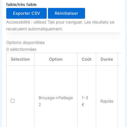
faible/très faible
Exporter CSV
Réinitialiser
Accessibilité : utilisez Tab pour naviguer. Les résultats se
recalculent automatiquement.
Options disponibles
0
sélectionnées
Sélection
Option
Coût
Durée
Ém
Broyage→Paillage
1-3
Rapide
Tr
2
€