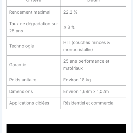
Critère
Détail
Rendement maximal
22,2 %
Taux de dégradation sur
≤ 8 %
25 ans
HIT (couches minces &
Technologie
monocristallin)
25 ans performance et
Garantie
matériaux
Poids unitaire
Environ 18 kg
Dimensions
Environ 1,69m x 1,02m
Applications ciblées
Résidentiel et commercial