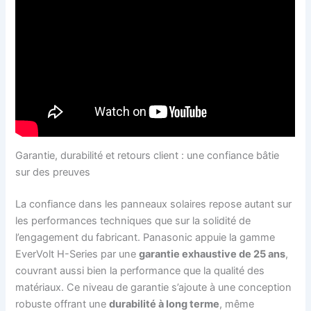
Garantie, durabilité et retours client : une confiance bâtie
sur des preuves
La confiance dans les panneaux solaires repose autant sur
les performances techniques que sur la solidité de
l’engagement du fabricant. Panasonic appuie la gamme
EverVolt H-Series par une
garantie exhaustive de 25 ans
,
couvrant aussi bien la performance que la qualité des
matériaux. Ce niveau de garantie s’ajoute à une conception
robuste offrant une
durabilité à long terme
, même