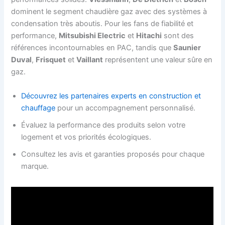
dominent le segment chaudière gaz avec des systèmes à
condensation très aboutis. Pour les fans de fiabilité et
performance,
Mitsubishi Electric
et
Hitachi
sont des
références incontournables en PAC, tandis que
Saunier
Duval
,
Frisquet
et
Vaillant
représentent une valeur sûre en
gaz.
Découvrez les partenaires experts en construction et
chauffage
pour un accompagnement personnalisé.
Évaluez la performance des produits selon votre
logement et vos priorités écologiques.
Consultez les avis et garanties proposés pour chaque
marque.