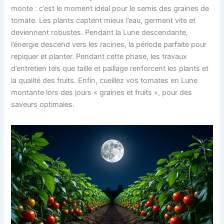
monte : c’est le moment idéal pour le semis des graines de
tomate. Les plants captent mieux l’eau, germent vite et
deviennent robustes. Pendant la Lune descendante,
l’énergie descend vers les racines, la période parfaite pour
repiquer et planter. Pendant cette phase, les travaux
d’entretien tels que taille et paillage renforcent les plants et
la qualité des fruits. Enfin, cueillez vos tomates en Lune
montante lors des jours « graines et fruits », pour des
saveurs optimales.