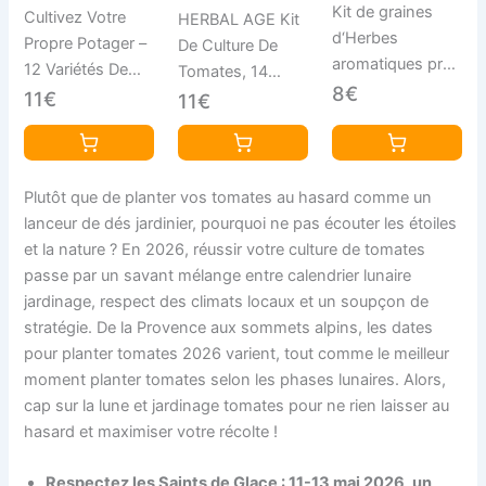
Kit de graines
Cultivez Votre
HERBAL AGE Kit
d‘Herbes
Propre Potager –
De Culture De
aromatiques prêt
12 Variétés De
Tomates, 14
à Pousser
8€
Graines De
11€
Variétés De
11€
OwnGrown, 12
Légumes, 5100
Graines
épices et
Graines Prêtes A
Anciennes, 500
aromates à
Etre Cultivées –
Graines De
Planter en Un kit
Plutôt que de planter vos tomates au hasard comme un
Kit De Plantation
Tomates Pour
Pratique,
lanceur de dés jardinier, pourquoi ne pas écouter les étoiles
De Légumes,
Votre Jardin
Naturelles pour
et la nature ? En 2026, réussir votre culture de tomates
Cadeau
Intérieure Et
Culture intérieure
passe par un savant mélange entre calendrier lunaire
Jardinage
Extérieure À
et extérieure
jardinage, respect des climats locaux et un soupçon de
Femme, Enfants,
Planter, Cadeau
stratégie. De la Provence aux sommets alpins, les dates
Débutants
De Jardinage
pour planter tomates 2026 varient, tout comme le meilleur
Pour Homme,
moment planter tomates selon les phases lunaires. Alors,
Femme, Enfant
cap sur la lune et jardinage tomates pour ne rien laisser au
hasard et maximiser votre récolte !
Respectez les Saints de Glace : 11-13 mai 2026, un