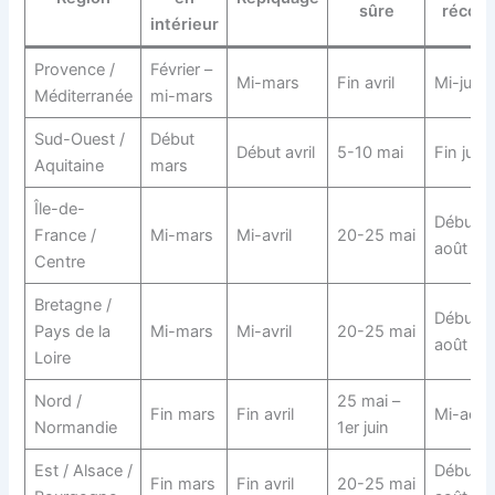
sûre
récolt
intérieur
Provence /
Février –
Mi-mars
Fin avril
Mi-juille
Méditerranée
mi-mars
Sud-Ouest /
Début
Début avril
5-10 mai
Fin juille
Aquitaine
mars
Île-de-
Début
France /
Mi-mars
Mi-avril
20-25 mai
août
Centre
Bretagne /
Début
Pays de la
Mi-mars
Mi-avril
20-25 mai
août
Loire
Nord /
25 mai –
Fin mars
Fin avril
Mi-août
Normandie
1er juin
Est / Alsace /
Début
Fin mars
Fin avril
20-25 mai