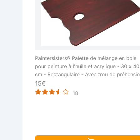
Paintersisters® Palette de mélange en bois
pour peinture à l'huile et acrylique - 30 x 40
cm - Rectangulaire - Avec trou de préhensio
Foncé - Pour les artistes pour peindre et
15€
mélanger les couleurs
18