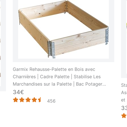
Garmix Rehausse-Palette en Bois avec
Charnières | Cadre Palette | Stabilise Les
Marchandises sur la Palette | Bac Potager
St
surélevé, 120x80x20cm
34€
As
et
456
3