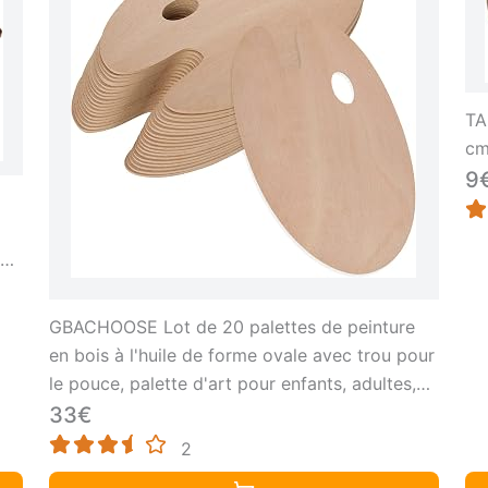
TA
c
9
n -
GBACHOOSE Lot de 20 palettes de peinture
en bois à l'huile de forme ovale avec trou pour
le pouce, palette d'art pour enfants, adultes,
étudiants en art (20,3 x 30,5 cm)
33€
2