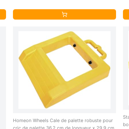
St
Homeon Wheels Cale de palette robuste pour
bo
cric de palette 36,2 cm de longueur x 29,9 cm