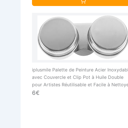
iplusmile Palette de Peinture Acier Inoxydab
avec Couvercle et Clip Pot à Huile Double
pour Artistes Réutilisable et Facile à Nettoy
Accessoires Dessin Peinture Huile
6€