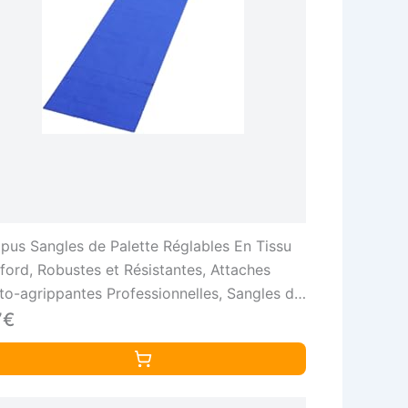
lpus Sangles de Palette Réglables En Tissu
ford, Robustes et Résistantes, Attaches
to-agrippantes Professionnelles, Sangles de
xation de Chargement, Bleu, 70cmx460cm
7€