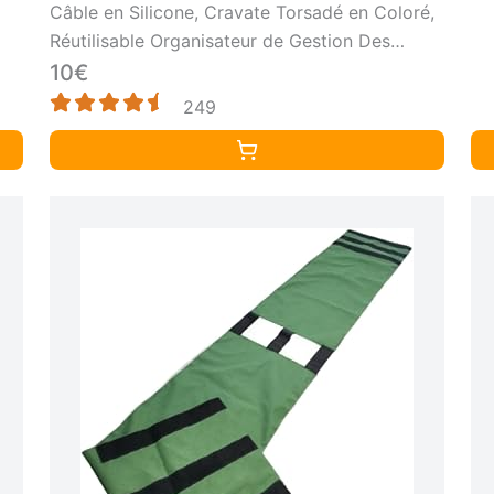
Câble en Silicone, Cravate Torsadé en Coloré,
Réutilisable Organisateur de Gestion Des
Enroulements de Cordons de Câbles, Attaches
10€
pour Sacs Alimentaires, 21 cm
249