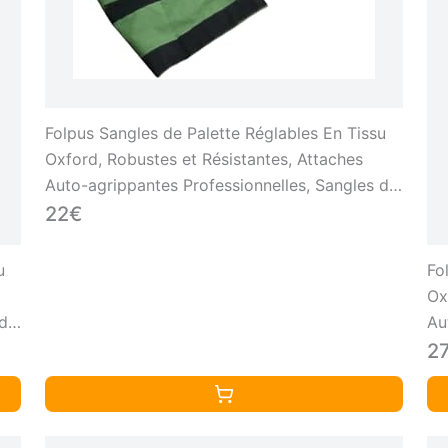
Folpus Sangles de Palette Réglables En Tissu
Oxford, Robustes et Résistantes, Attaches
Auto-agrippantes Professionnelles, Sangles de
Fixation de Chargement, Vert, 46cmx460cm
22€
u
Fo
Ox
 de
Au
m
Fi
2