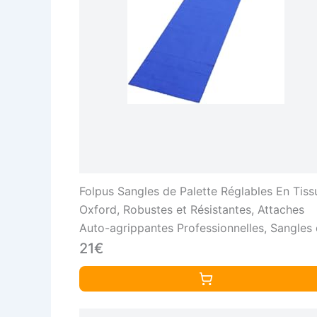
Folpus Sangles de Palette Réglables En Tiss
Oxford, Robustes et Résistantes, Attaches
Auto-agrippantes Professionnelles, Sangles
Fixation de Chargement, Bleu, 46cmx460c
21€