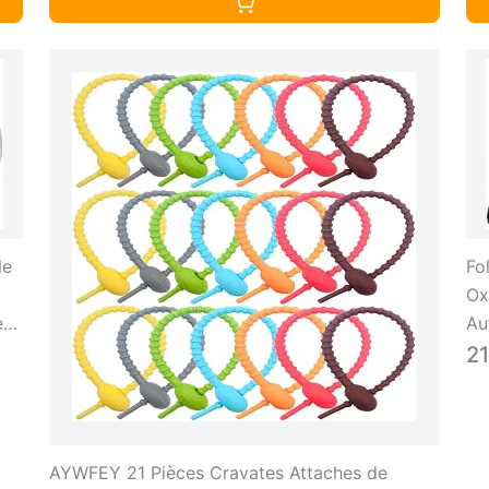
le
Fo
Ox
er
Au
Fi
2
AYWFEY 21 Pièces Cravates Attaches de