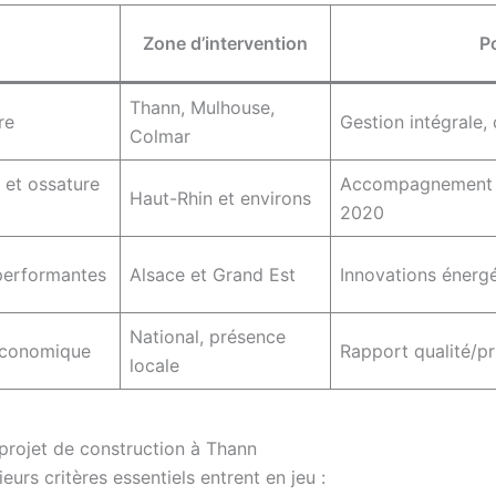
Zone d’intervention
Po
Thann, Mulhouse,
re
Gestion intégrale, 
Colmar
 et ossature
Accompagnement p
Haut-Rhin et environs
2020
performantes
Alsace et Grand Est
Innovations énerg
National, présence
 économique
Rapport qualité/p
locale
 projet de construction à Thann
eurs critères essentiels entrent en jeu :