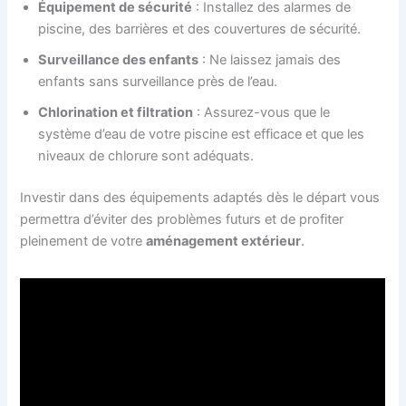
Équipement de sécurité
: Installez des alarmes de
piscine, des barrières et des couvertures de sécurité.
Surveillance des enfants
: Ne laissez jamais des
enfants sans surveillance près de l’eau.
Chlorination et filtration
: Assurez-vous que le
système d’eau de votre piscine est efficace et que les
niveaux de chlorure sont adéquats.
Investir dans des équipements adaptés dès le départ vous
permettra d’éviter des problèmes futurs et de profiter
pleinement de votre
aménagement extérieur
.