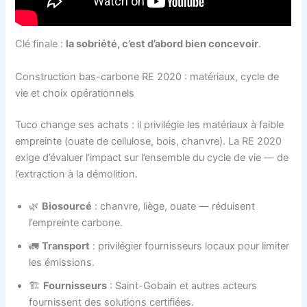
Clé finale :
la sobriété, c’est d’abord bien concevoir
.
Construction bas-carbone RE 2020 : matériaux, cycle de
vie et choix opérationnels
Tuco change ses achats : il privilégie les matériaux à faible
empreinte (ouate de cellulose, bois, chanvre). La RE 2020
exige d’évaluer l’impact sur l’ensemble du cycle de vie — de
l’extraction à la démolition.
🌿
Biosourcé
: chanvre, liège, ouate — réduisent
l’empreinte carbone.
🚛
Transport
: privilégier fournisseurs locaux pour limiter
les émissions.
🏗️
Fournisseurs
: Saint-Gobain et autres acteurs
fournissent des solutions certifiées.