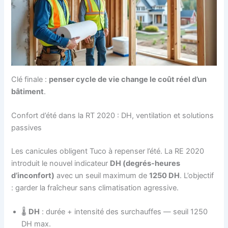
Réf
Après iso
Solaire
Bleu: consommation avant | Vert: consommation après |
Jaune: production solaire
Paramètres utilisés (modifiables dans le code) :
Clé finale :
penser cycle de vie change le coût réel d’un
consommation de référence :
70
kWh/m².an
bâtiment
.
production solaire estimée :
1100
kWh/kWc.an
Confort d’été dans la RT 2020 : DH, ventilation et solutions
facteur émission :
0.06
kgCO₂/kWh
passives
Les canicules obligent Tuco à repenser l’été. La RE 2020
introduit le nouvel indicateur
DH (degrés-heures
d’inconfort)
avec un seuil maximum de
1250 DH
. L’objectif
: garder la fraîcheur sans climatisation agressive.
🌡️
DH
: durée + intensité des surchauffes — seuil 1250
DH max.