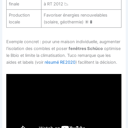
finale
à RT 2012 📉
Production
Favoriser énergies renouvelables
locale
(solaire, géothermie) ☀️🔋
Exemple concret : pour une maison individuelle, augmenter
l’isolation des combles et poser
fenêtres Schüco
optimise
le Bbio et limite la climatisation. Tuco remarque que les
aides et labels (voir
résumé RE2020
) facilitent la décision.