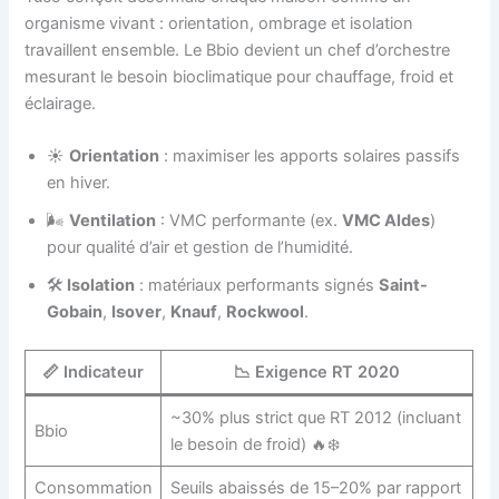
organisme vivant : orientation, ombrage et isolation
travaillent ensemble. Le Bbio devient un chef d’orchestre
mesurant le besoin bioclimatique pour chauffage, froid et
éclairage.
☀️
Orientation
: maximiser les apports solaires passifs
en hiver.
🌬️
Ventilation
: VMC performante (ex.
VMC Aldes
)
pour qualité d’air et gestion de l’humidité.
🛠️
Isolation
: matériaux performants signés
Saint-
Gobain
,
Isover
,
Knauf
,
Rockwool
.
📏 Indicateur
📉 Exigence RT 2020
~30% plus strict que RT 2012 (incluant
Bbio
le besoin de froid) 🔥❄️
Consommation
Seuils abaissés de 15–20% par rapport