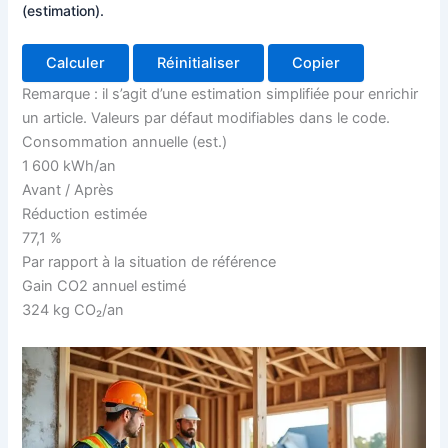
(estimation).
Calculer
Réinitialiser
Copier
Remarque : il s’agit d’une estimation simplifiée pour enrichir
un article. Valeurs par défaut modifiables dans le code.
Consommation annuelle (est.)
1 600 kWh/an
Avant / Après
Réduction estimée
77,1 %
Par rapport à la situation de référence
Gain CO2 annuel estimé
324 kg CO₂/an
Basé sur un facteur d’émission moyen (modifiable)
Visualisation
7 000 kWh
4 900 kWh
3 300 kWh