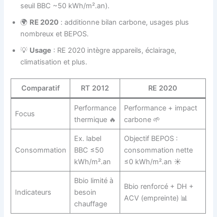
seuil BBC ~50 kWh/m².an).
🌍
RE 2020
: additionne bilan carbone, usages plus
nombreux et BEPOS.
💡
Usage
: RE 2020 intègre appareils, éclairage,
climatisation et plus.
Comparatif
RT 2012
RE 2020
Performance
Performance + impact
Focus
thermique 🔥
carbone 🌱
Ex. label
Objectif BEPOS :
Consommation
BBC ≤50
consommation nette
kWh/m².an
≤0 kWh/m².an ☀️
Bbio limité à
Bbio renforcé + DH +
Indicateurs
besoin
ACV (empreinte) 📊
chauffage