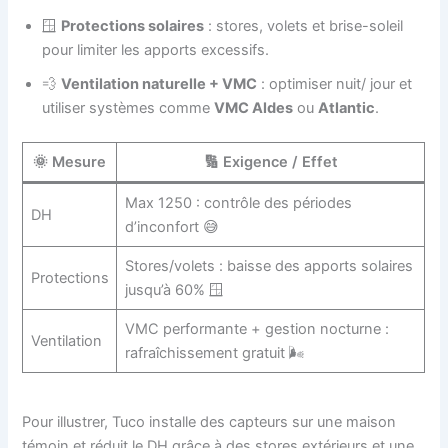
🪟
Protections solaires
: stores, volets et brise-soleil
pour limiter les apports excessifs.
💨
Ventilation naturelle + VMC
: optimiser nuit/ jour et
utiliser systèmes comme
VMC Aldes
ou
Atlantic
.
🌞 Mesure
🔢 Exigence / Effet
Max 1250 : contrôle des périodes
DH
d’inconfort 😅
Stores/volets : baisse des apports solaires
Protections
jusqu’à 60% 🪟
VMC performante + gestion nocturne :
Ventilation
rafraîchissement gratuit 🌬️
Pour illustrer, Tuco installe des capteurs sur une maison
témoin et réduit le DH grâce à des stores extérieurs et une