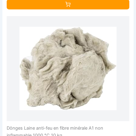
Dönges Laine anti-feu en fibre minérale A1 non
inflammable 1000 °C 10 kg