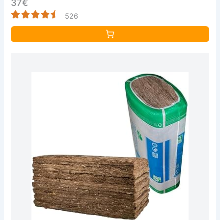
37€
526