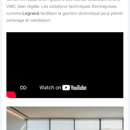
VMC bien réglée. Les solutions techniques d’entreprises
comme
Legrand
facilitent la gestion domotique pour piloter
ombrage et ventilation.